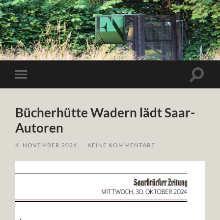
Frank
Nüsken
Suchfe
Mobile-
ein-/a
Menü
ein-/ausblenden
Bücherhütte Wadern lädt Saar-
Autoren
4. NOVEMBER 2024
/
KEINE KOMMENTARE